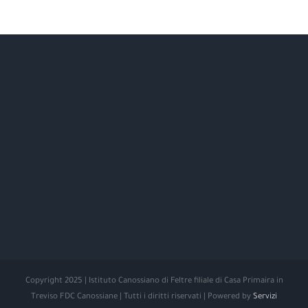
Copyright 2025 | Istituto Canossiano di Feltre filiale di Casa Primaira in
Treviso FDC Canossiane | Tutti i diritti riservati | Powered by
Servizi