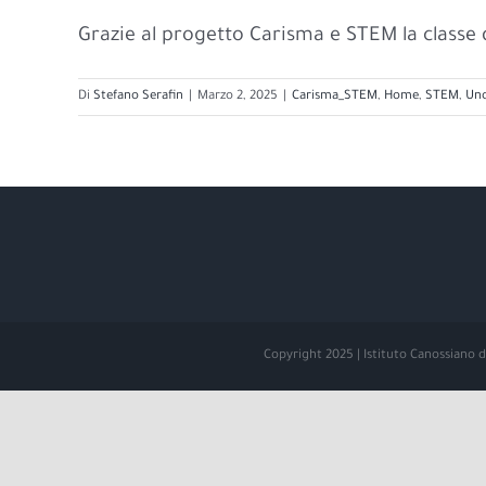
Grazie al progetto Carisma e STEM la classe q
Di
Stefano Serafin
|
Marzo 2, 2025
|
Carisma_STEM
,
Home
,
STEM
,
Unc
Copyright 2025 | Istituto Canossiano di 