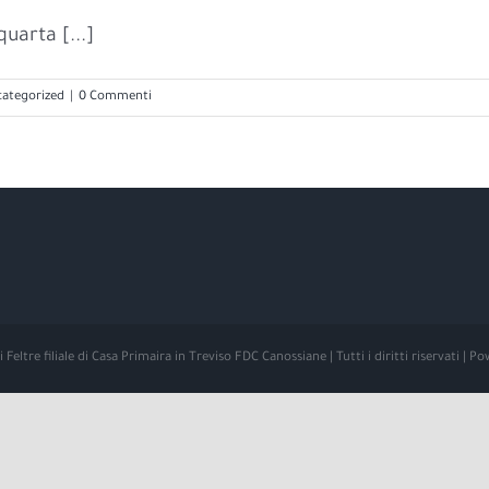
uarta [...]
ategorized
|
0 Commenti
Feltre filiale di Casa Primaira in Treviso FDC Canossiane | Tutti i diritti riservati | 