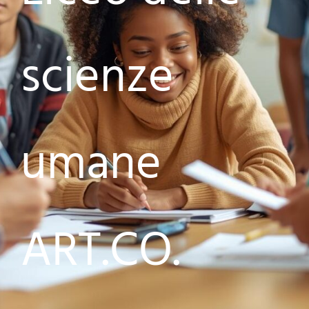
scienze
umane
ART.CO.