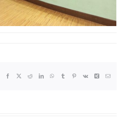
Facebook
X
Reddit
LinkedIn
WhatsApp
Tumblr
Pinterest
Vk
Xing
Email